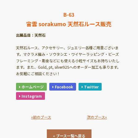
B-63
宙雲 sorakumo 天然石ルース販売
出展品目：天然石
天然石ルース、アクセサリー、ジュエリー各種ご用意ございま
す。マクラメ編み・ソウタシエ・ワイヤーラッピング・ビーズ
フレーミング・彫金などにも使える小粒サイズもお持ちいたし
ます。また、Gold, pt, silver925へのオーダー加工も承ります。
お気軽にご相談ください！
ホームページ
Facebook
Twitter
Instagram
«前のブース
次のブース»
« ブース一覧へ戻る